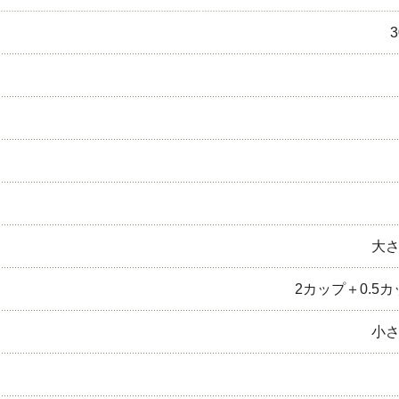
3
大さ
2カップ＋0.5カ
小さ