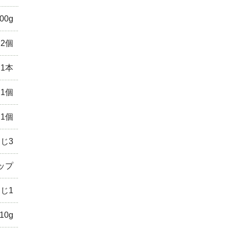
00g
2個
1本
1個
1個
じ3
ップ
じ1
10g