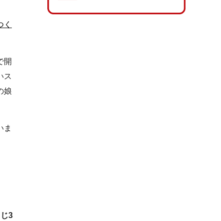
つく
で開
いス
の娘
いま
じ3