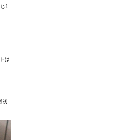
じ1
トは
最初