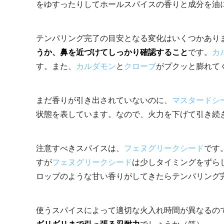
をゆすったりしてホールスパイスの香りと成分を油
テンパリング完了の目安となる変化はいくつかあり
うか、鼻を近づけてしっかり確認すること
です。
カ
す。また、
カルダモン
と
クローブ
がプクッと膨れて
まだ香りが引き出されていないのに、
マスタードシ
状態を表しています。なので、火力を下げて引き続
注意すべきスパイスは、
フェヌグリークシード
です
すが
フェヌグリークシード
は少しタイミングをずら
ロップのような甘い香りがしてきたらテンパリング
使うスパイスによって適切な火入れ時間が異なるの