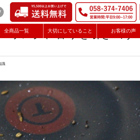
香りを引き出すコツは火加減
パリング、香りを引き出す
全商品一覧
大切にしていること
お客様の声
知識