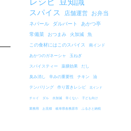
レシピ
豆知識
スパイス
店舗運営
お弁当
ネパール
ダルバート
あかつ亭
常備菜
おつまみ
火加減
魚
この食材にはこのスパイス
南インド
あかつのガネーシャ
玉ねぎ
スパイスティー
薬膳効果
だし
臭み消し
辛みの重要性
チキン
油
テンパリング
作り置きレシピ
北インド
チャイ
ダル
水加減
辛くない
子ども向け
業務用
お見積
岐阜県各務原市
ふるさと納税