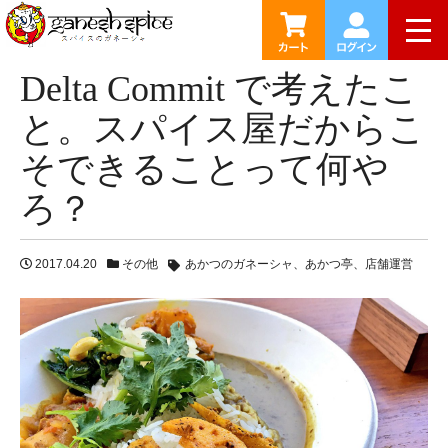
HOME
ブログ
Delta Commit で考えたこと。スパイ
togg
って何やろ？
Delta Commit で考えたこ
と。スパイス屋だからこ
そできることって何や
ろ？
2017.04.20
その他
あかつのガネーシャ
あかつ亭
店舗運営