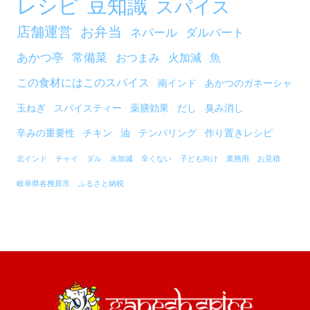
レシピ
豆知識
スパイス
店舗運営
お弁当
ネパール
ダルバート
あかつ亭
常備菜
おつまみ
火加減
魚
この食材にはこのスパイス
南インド
あかつのガネーシャ
玉ねぎ
スパイスティー
薬膳効果
だし
臭み消し
辛みの重要性
チキン
油
テンパリング
作り置きレシピ
北インド
チャイ
ダル
水加減
辛くない
子ども向け
業務用
お見積
岐阜県各務原市
ふるさと納税