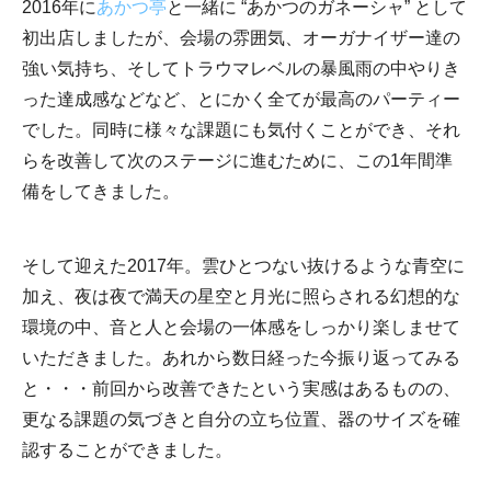
2016年に
あかつ亭
と一緒に “あかつのガネーシャ” として
初出店しましたが、会場の雰囲気、オーガナイザー達の
強い気持ち、そしてトラウマレベルの暴風雨の中やりき
った達成感などなど、とにかく全てが最高のパーティー
でした。同時に様々な課題にも気付くことができ、それ
らを改善して次のステージに進むために、この1年間準
備をしてきました。
そして迎えた2017年。雲ひとつない抜けるような青空に
加え、夜は夜で満天の星空と月光に照らされる幻想的な
環境の中、音と人と会場の一体感をしっかり楽しませて
いただきました。あれから数日経った今振り返ってみる
と・・・前回から改善できたという実感はあるものの、
更なる課題の気づきと自分の立ち位置、器のサイズを確
認することができました。