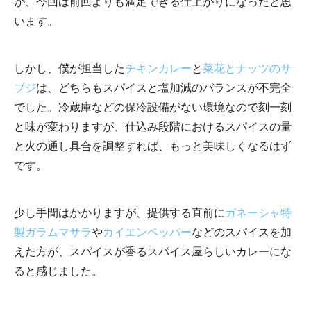
が、今回は前回よりも満足できる仕上がりになったと思
います。
しかし、僕が担当した
チキンカレー
と
菜花とナッツのサ
ブジ
は、どちらもスパイスと塩加減のバランスが不完全
でした。冷蔵庫などの保冷設備がない環境なので刻一刻
と味が変わりますが、仕込み段階におけるスパイスの量
と火の通し具合を調整すれば、もっと美味しくなるはず
です。
少し手間はかかりますが、提供する直前に
ガネーシャ特
製ガラムマサラ
や
カイエンペッパー
などのスパイスを加
えた方が、スパイスが香るスパイス屋らしいカレーにな
ると感じました。