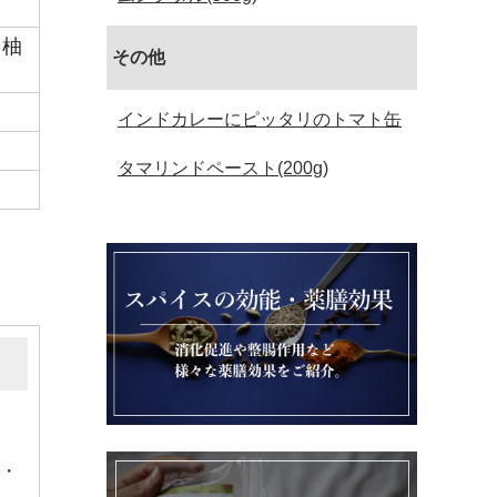
、柚
その他
インドカレーにピッタリのトマト缶
タマリンドペースト(200g)
道・