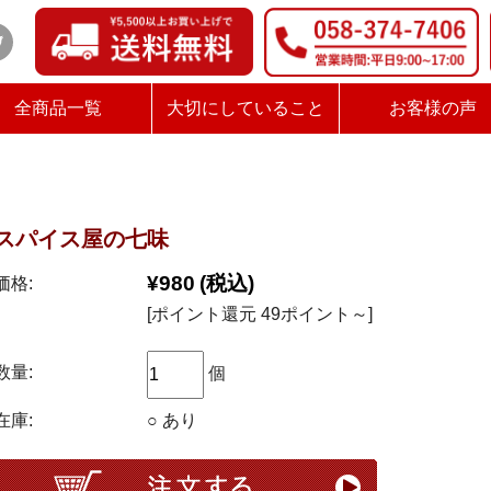
全商品一覧
大切にしていること
お客様の声
スパイス屋の七味
¥980
(税込)
価格:
[ポイント還元 49ポイント～]
数量:
個
在庫:
○ あり