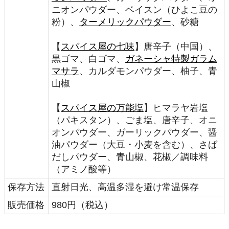
ニオンパウダー、ベイスン（ひよこ豆の
粉）、
ターメリックパウダー
、砂糖
【
スパイス屋の七味
】唐辛子（中国）、
黒ゴマ、白ゴマ、
ガネーシャ特製ガラム
マサラ
、カルダモンパウダー、柚子、青
山椒
【
スパイス屋の万能塩
】ヒマラヤ岩塩
（パキスタン）、ごま塩、唐辛子、オニ
オンパウダー、ガーリックパウダー、醤
油パウダー（大豆・小麦を含む）、さば
だしパウダー、青山椒、花椒／調味料
（アミノ酸等）
保存方法
直射日光、高温多湿を避け常温保存
販売価格
980円（税込）