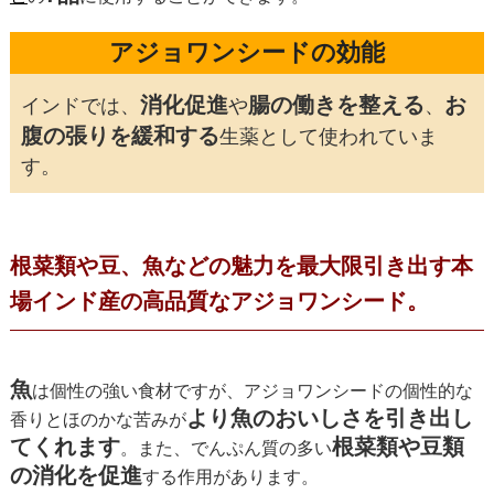
アジョワンシードの効能
消化促進
腸の働きを整える
お
インドでは、
や
、
腹の張りを緩和する
生薬として使われていま
す。
根菜類や豆、魚などの魅力を最大限引き出す本
場インド産の高品質なアジョワンシード。
魚
は個性の強い食材ですが、アジョワンシードの個性的な
より魚のおいしさを引き出し
香りとほのかな苦みが
てくれます
根菜類や豆類
。また、でんぷん質の多い
の消化を促進
する作用があります。