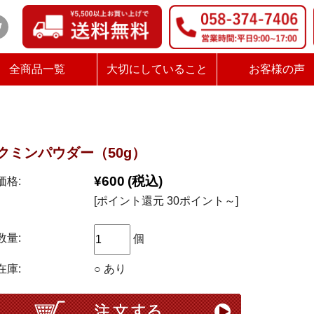
全商品一覧
大切にしていること
お客様の声
クミンパウダー（50g）
¥600
(税込)
価格:
[ポイント還元 30ポイント～]
数量:
個
在庫:
○ あり