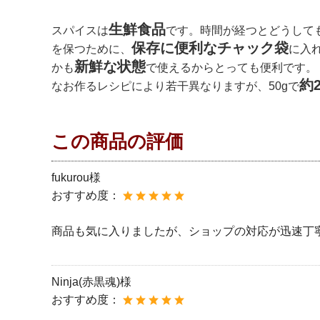
生鮮食品
スパイスは
です。時間が経つとどうして
保存に便利なチャック袋
を保つために、
に入
新鮮な状態
かも
で使えるからとっても便利です。
約
なお作るレシピにより若干異なりますが、50gで
この商品の評価
fukurou様
おすすめ度：
商品も気に入りましたが、ショップの対応が迅速丁
Ninja(赤黒魂)様
おすすめ度：