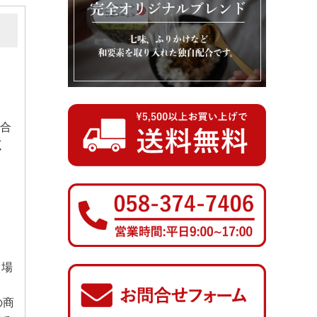
場合
く
く場
の商