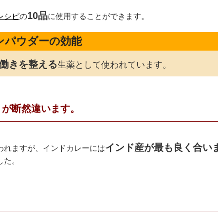
10品
レシピ
の
に使用することができます。
ンパウダーの効能
働きを整える
生薬として使われています。
りが断然違います。
インド産が最も良く合い
われますが、インドカレーには
した。
。