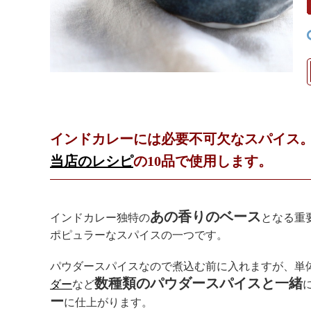
インドカレーには必要不可欠なスパイス
当店のレシピ
の10品で使用します。
あの香りのベース
インドカレー独特の
となる重
ポピュラーなスパイスの一つです。
パウダースパイスなので煮込む前に入れますが、単
数種類のパウダースパイスと一緒
ダー
など
ー
に仕上がります。