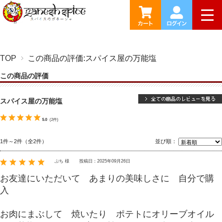
togg
TOP
この商品の評価:スパイス屋の万能塩
この商品の評価
スパイス屋の万能塩
5.0
(2件)
1件～2件（全2件）
並び順：
ぷち 様
投稿日：2025年09月26日
お友達にいただいて あまりの美味しさに 自分で購
入
お肉にまぶして 焼いたり ポテトにオリーブオイル